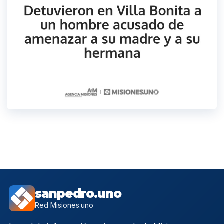
sanpedro.uno
Red Misiones.uno