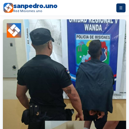
sanpedro.uno
☰
Red Misiones.uno