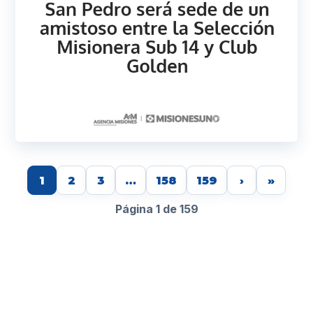
1
2
3
…
158
159
›
»
Página 1 de 159