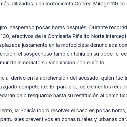
más utilizados: una motocicleta Corven Mirage 110 cc 
iro inesperado pocas horas después. Durante recorrid
 130, efectivos de la Comisaría Piñalito Norte intercep
splazaba justamente en la motocicleta denunciada co
nción, el sospechoso también tenía en su poder el celu
mar de inmediato su vinculación con el ilícito.
licial derivó en la aprehensión del acusado, quien fue 
Juzgado competente. En paralelo, los elementos recup
darán bajo resguardo hasta su restitución al damnific
ento, la Policía logró resolver el caso en pocas horas
patrullajes preventivos en zonas rurales y urbanas para