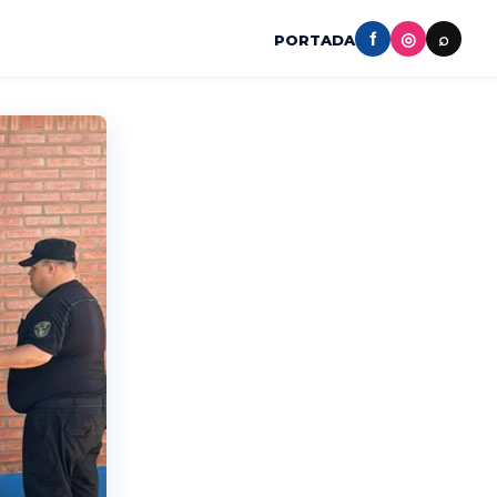
f
◎
⌕
PORTADA