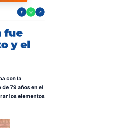
f
w
↗
 fue
o y el
ba con la
 de 79 años en el
erar los elementos