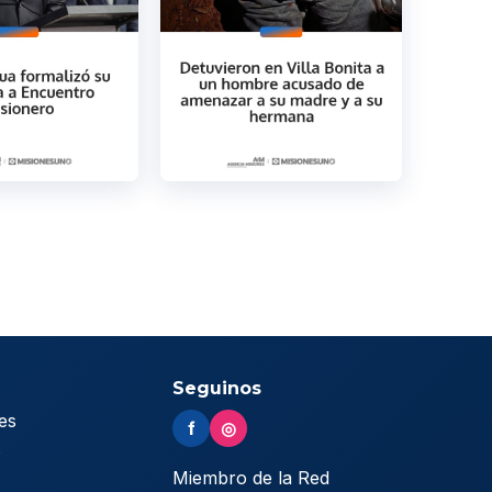
Seguinos
es
f
◎
s
Miembro de la Red