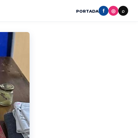
f
◎
⌕
PORTADA