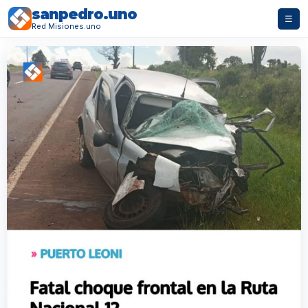
sanpedro.uno
☰
Red Misiones.uno