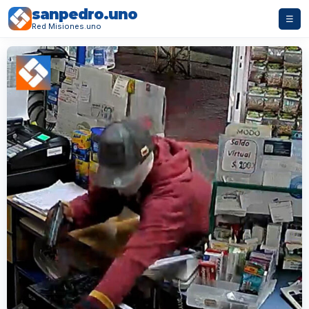
sanpedro.uno
☰
Red Misiones.uno