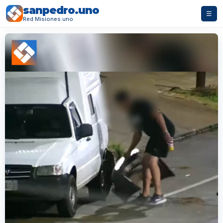
sanpedro.uno
☰
Red Misiones.uno