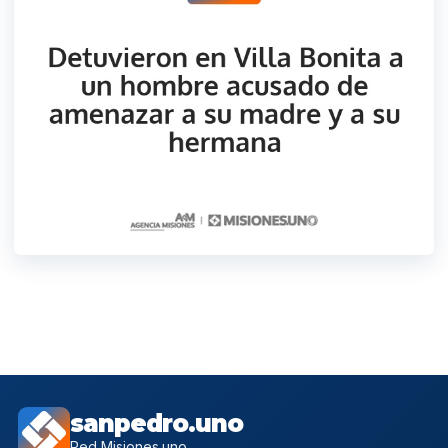
sanpedro.uno
Red Misiones.uno