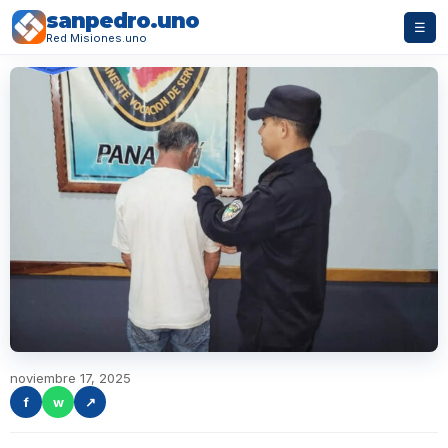
sanpedro.uno
☰
Red Misiones.uno
noviembre 17, 2025
f
w
↗