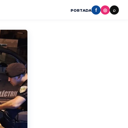
f
◎
⌕
PORTADA