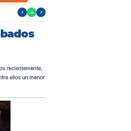
f
w
↗
obados
os recientemente,
ntre ellos un menor