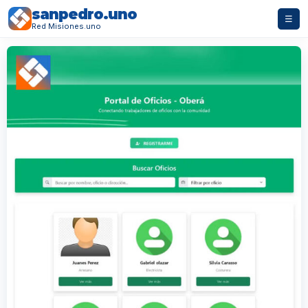
sanpedro.uno
☰
Red Misiones.uno