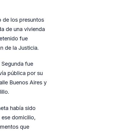
o de los presuntos
da de una vivienda
etenido fue
 de la Justicia.
l Segunda fue
ía pública por su
alle Buenos Aires y
llo.
neta había sido
ese domicilio,
lementos que