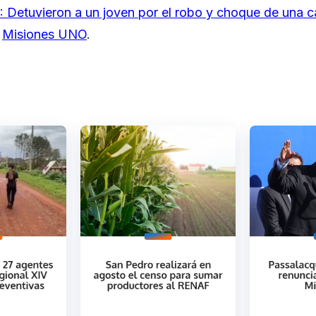
Detuvieron a un joven por el robo y choque de una 
n
Misiones UNO
.