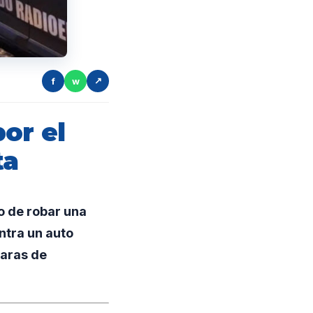
f
w
↗
or el
ta
o de robar una
ntra un auto
maras de