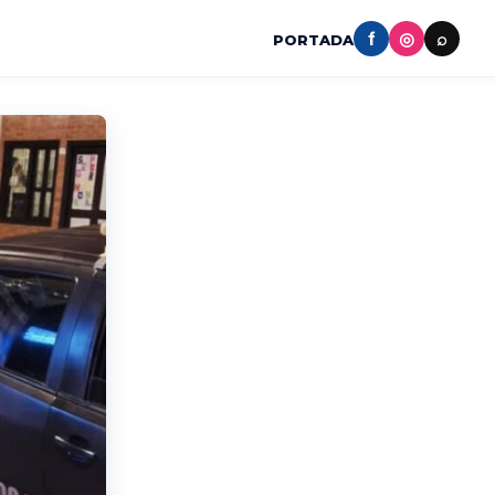
f
◎
⌕
PORTADA