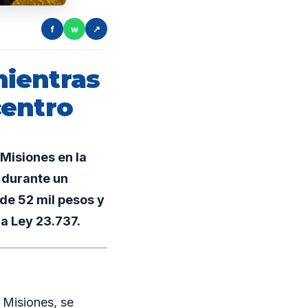
f
w
↗
ientras
centro
Misiones en la
 durante un
de 52 mil pesos y
la Ley 23.737.
 Misiones, se