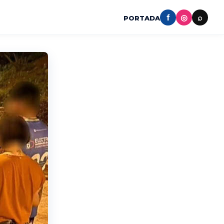
f
◎
⌕
PORTADA