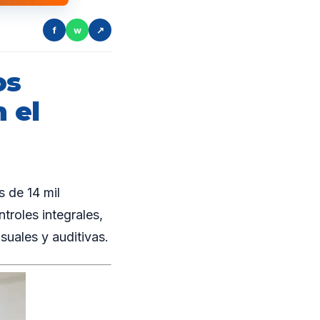
f
w
↗
os
 el
 de 14 mil
roles integrales,
suales y auditivas.