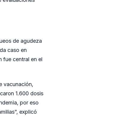
equeos de agudeza
cada caso en
 fue central en el
e vacunación,
icaron 1.600 dosis
andemia, por eso
ilias”, explicó