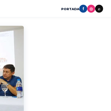
f
◎
⌕
PORTADA