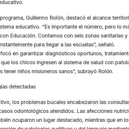
educativo.
programa, Guillermo Rolón, destacó el alcance territoria
sistema educativo. “Es importante el número, pero lo má
con Educación. Contamos con seis zonas sanitarias y 
nstantemente para llegar a las escuelas”, señaló.
nfocó en garantizar diagnósticos oportunos, tratamien
 que los chicos ingresen al sistema de salud con pato
s tener niños misioneros sanos”, subrayó Rolón.
gías detectadas
ectivo, los problemas bucales encabezaron las consulta
asos odontológicos atendidos. Las afecciones nutrici
bién ocuparon un lugar destacado, mientras que en lo
tección de patologías auditivas y del lenguaje mediant