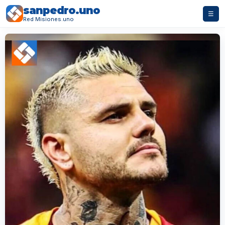
sanpedro.uno
☰
Red Misiones.uno