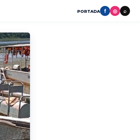
f
◎
⌕
PORTADA