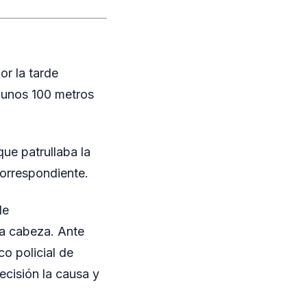
or la tarde
 a unos 100 metros
que patrullaba la
correspondiente.
de
la cabeza. Ante
co policial de
ecisión la causa y