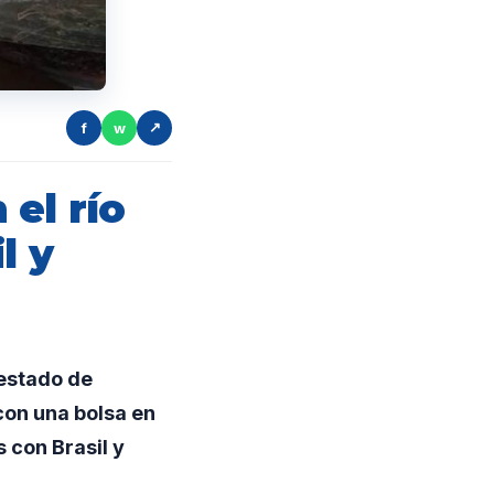
f
w
↗
el río
l y
estado de
con una bolsa en
 con Brasil y