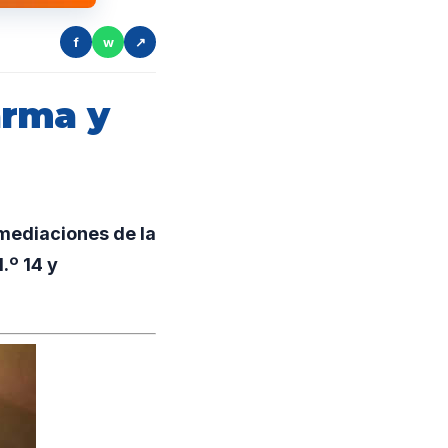
f
w
↗
arma y
mediaciones de la
.º 14 y