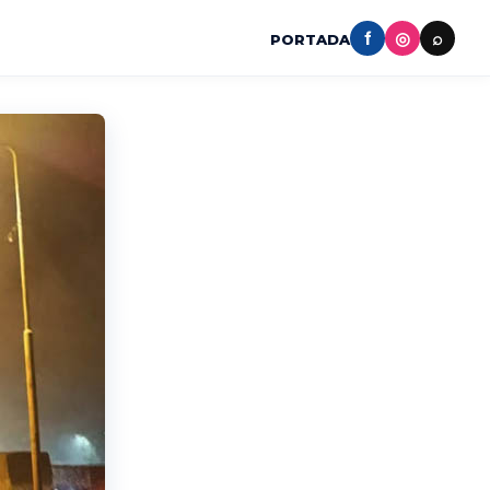
f
◎
⌕
PORTADA