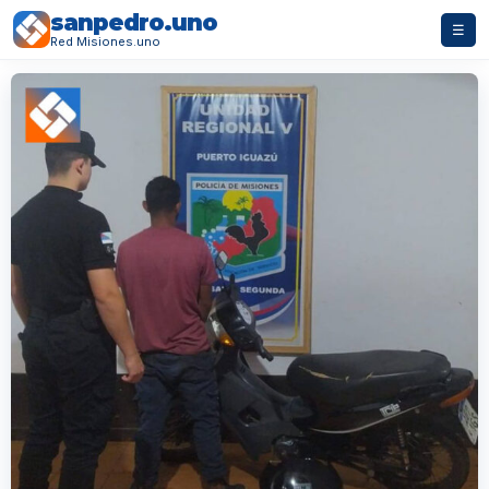
sanpedro.uno
☰
Red Misiones.uno