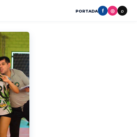
f
◎
⌕
PORTADA