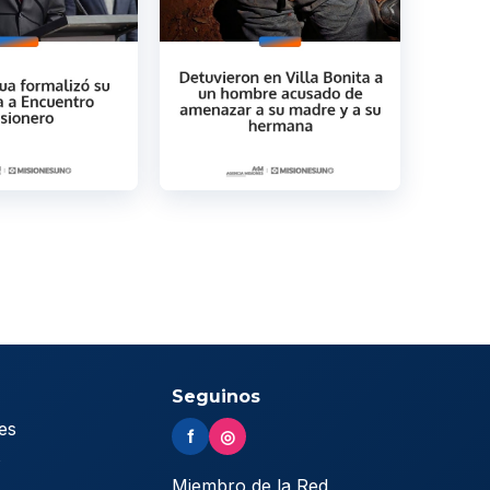
Seguinos
es
f
◎
s
Miembro de la Red