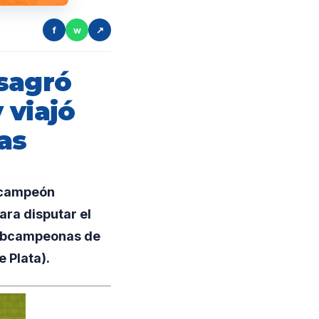
f
w
↗
sagró
 viajó
as
ó campeón
ara disputar el
subcampeonas de
 Plata).