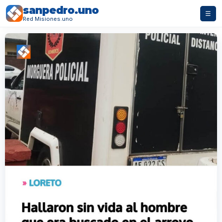
sanpedro.uno
☰
Red Misiones.uno