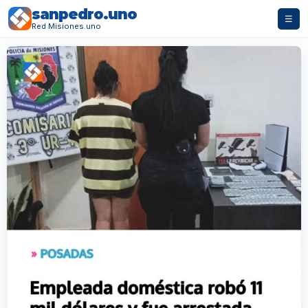
sanpedro.uno
☰
Red Misiones.uno