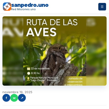
sanpedro.uno
☰
Red Misiones.uno
noviembre 19, 2025
f
w
↗