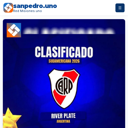
sanpedro.uno
☰
Red Misiones.uno