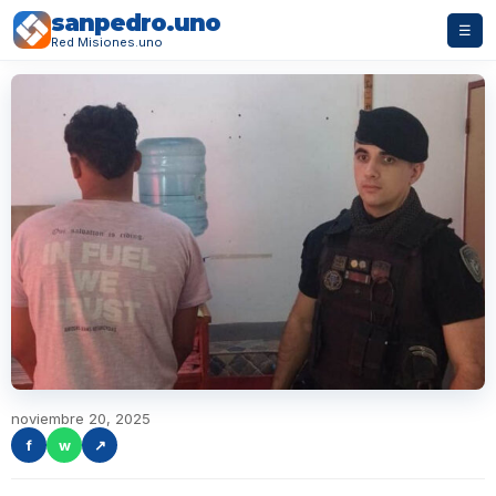
sanpedro.uno
☰
Red Misiones.uno
noviembre 20, 2025
f
w
↗