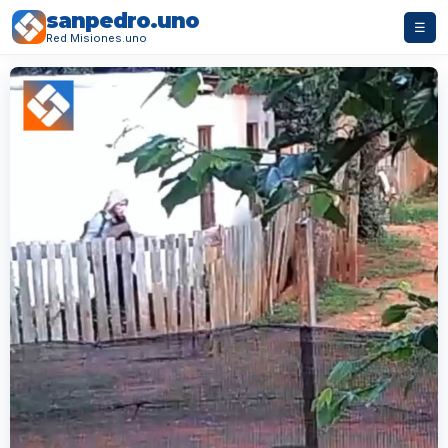
sanpedro.uno
☰
Red Misiones.uno