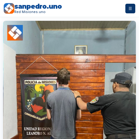
sanpedro.uno
☰
Red Misiones.uno