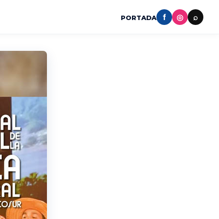
f
◎
⌕
PORTADA