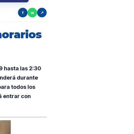
f
w
↗
horarios
9 hasta las 2:30
enderá durante
ara todos los
á entrar con