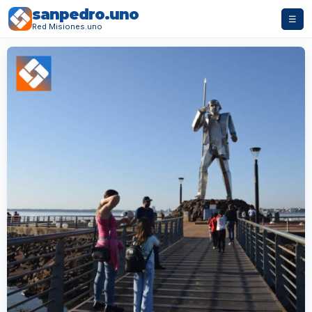
sanpedro.uno
☰
Red Misiones.uno