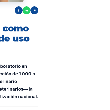
f
w
↗
a como
de uso
boratorio en
cción de 1.000 a
erinario
eterinarios— la
lización nacional.