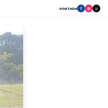
f
◎
⌕
PORTADA