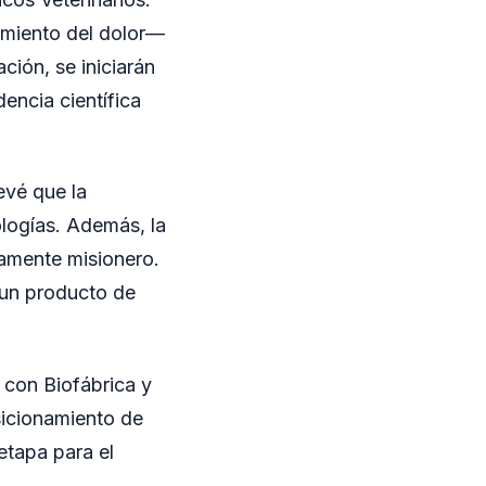
amiento del dolor—
ción, se iniciarán
dencia científica
evé que la
logías. Además, la
ramente misionero.
r un producto de
 con Biofábrica y
sicionamiento de
etapa para el