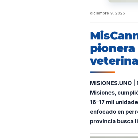
diciembre 9, 2025
MisCann
pionera
veterina
MISIONES.UNO | M
Misiones, cumpli
16–17 mil unidad
enfocado en perro
provincia busca l