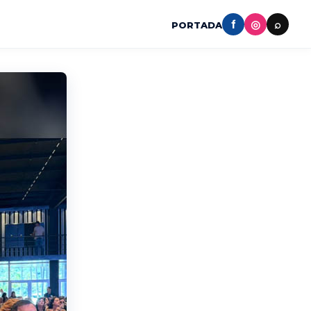
f
◎
⌕
PORTADA