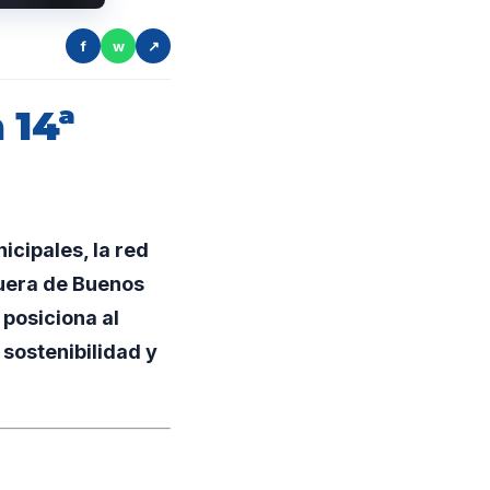
f
w
↗
 14ª
cipales, la red
fuera de Buenos
posiciona al
sostenibilidad y