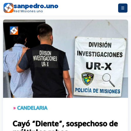
sanpedro.uno
☰
Red Misiones.uno