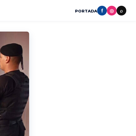
f
◎
⌕
PORTADA