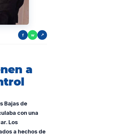
f
w
↗
enen a
ntrol
s Bajas de
culaba con una
ar. Los
lados a hechos de