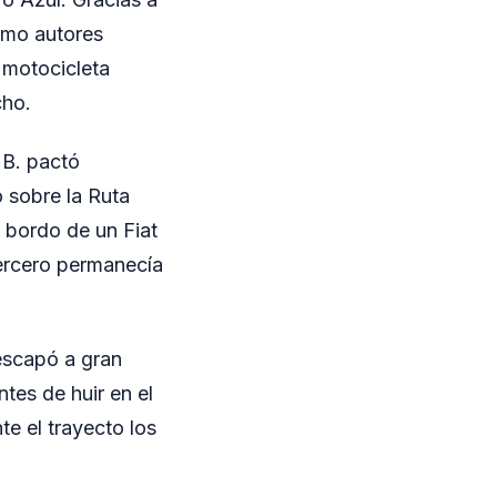
omo autores
 motocicleta
cho.
 B. pactó
 sobre la Ruta
a bordo de un Fiat
tercero permanecía
escapó a gran
tes de huir en el
te el trayecto los