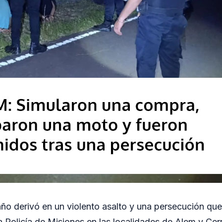
ño derivó en un violento asalto y una persecución que
 Policía de Misiones en las localidades de Alem y Cerr