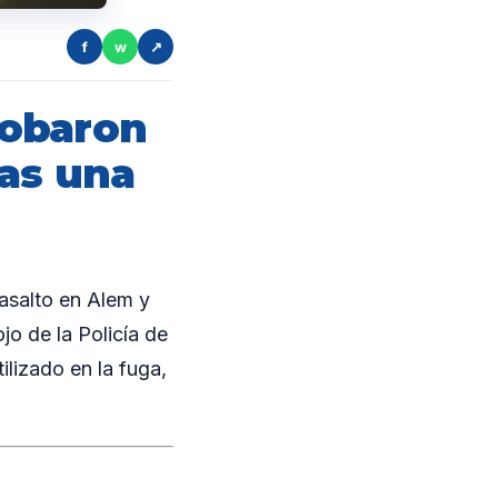
f
w
↗
robaron
ras una
asalto en Alem y
jo de la Policía de
ilizado en la fuga,