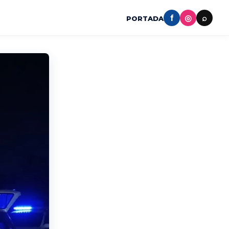
f
◎
⌕
PORTADA