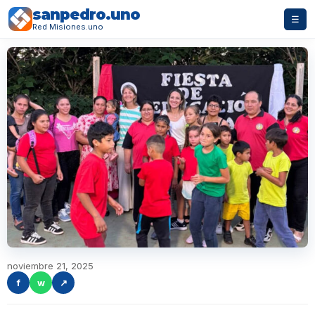
sanpedro.uno
☰
Red Misiones.uno
noviembre 21, 2025
f
w
↗