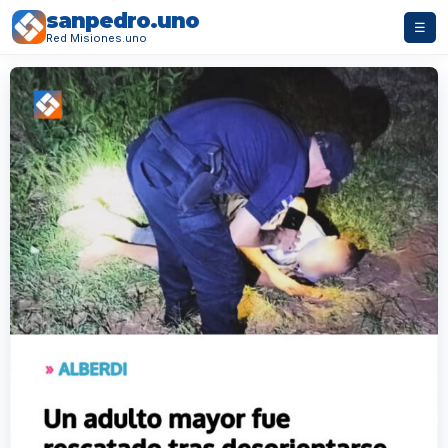
sanpedro.uno
☰
Red Misiones.uno