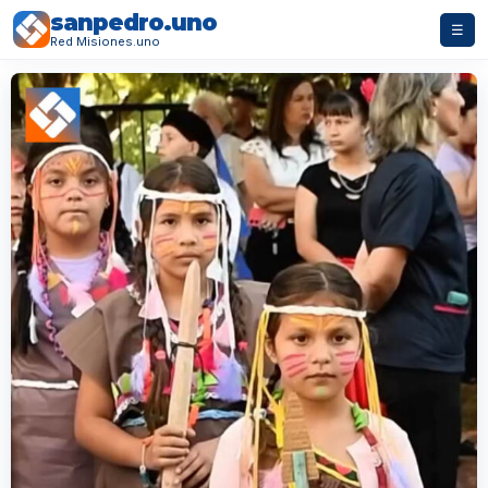
sanpedro.uno
☰
Red Misiones.uno