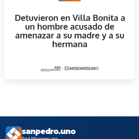
sanpedro.uno
Red Misiones.uno