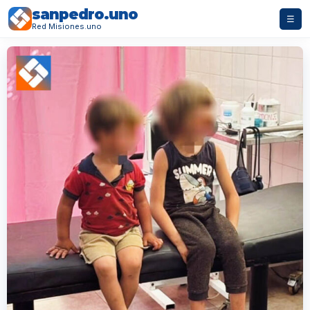
sanpedro.uno
☰
Red Misiones.uno