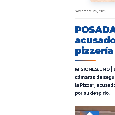
noviembre 25, 2025
POSADAS
acusado 
pizzería
MISIONES.UNO | L
cámaras de segur
la Pizza”, acusad
por su despido.