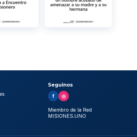
Seguinos
es
f
◎
s
Miembro de la Red
MISIONES.UNO