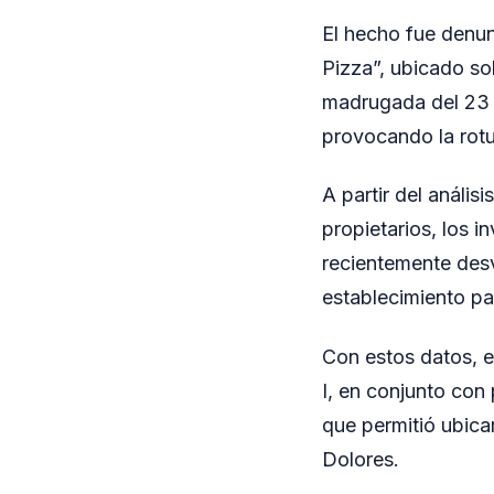
El hecho fue denun
Pizza”, ubicado so
madrugada del 23 d
provocando la rotur
A partir del anális
propietarios, los 
recientemente desv
establecimiento pa
Con estos datos, e
I, en conjunto con
que permitió ubicar
Dolores.