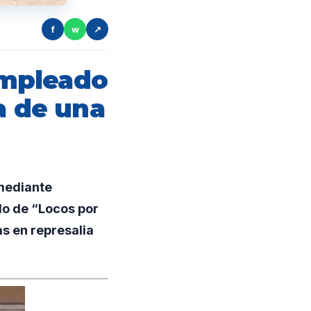
f
w
↗
empleado
a de una
 mediante
o de “Locos por
as en represalia