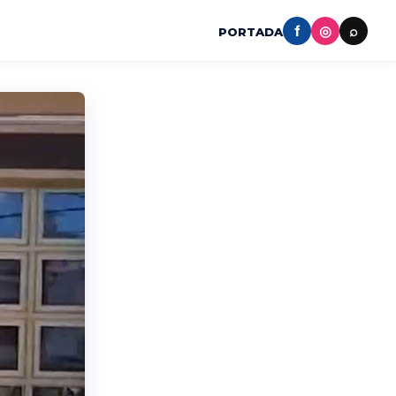
f
◎
⌕
PORTADA