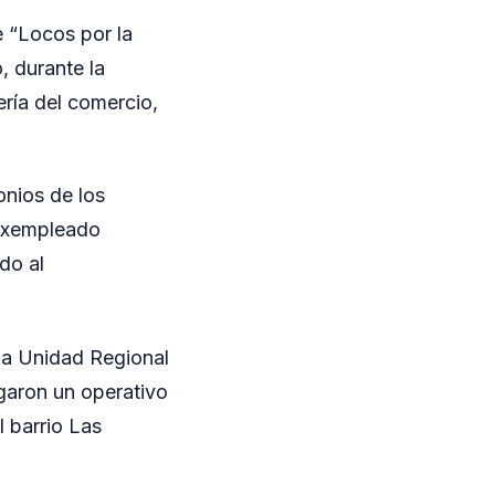
e “Locos por la
, durante la
ría del comercio,
onios de los
 exempleado
do al
 la Unidad Regional
garon un operativo
l barrio Las