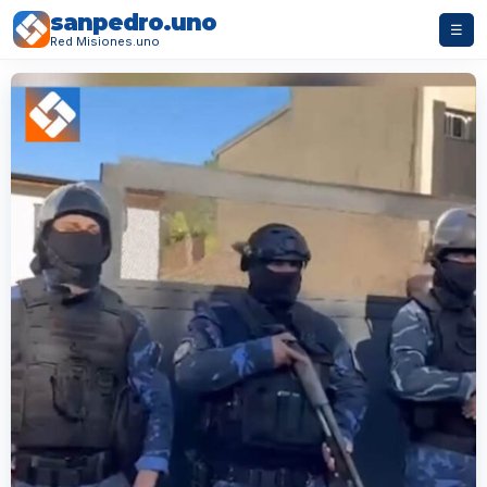
sanpedro.uno
☰
Red Misiones.uno