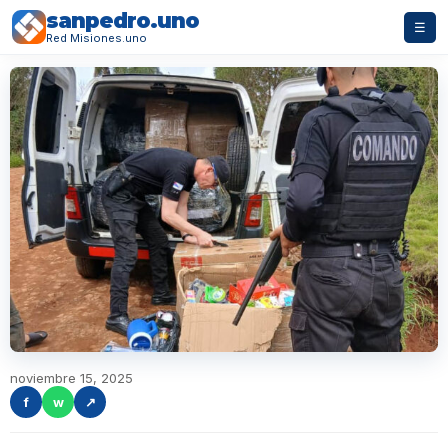
sanpedro.uno
☰
Red Misiones.uno
noviembre 15, 2025
f
w
↗