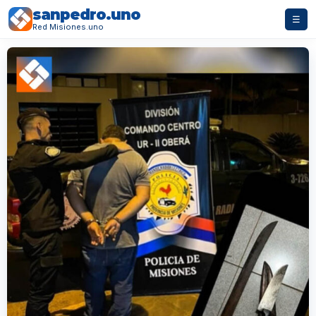
sanpedro.uno
☰
Red Misiones.uno