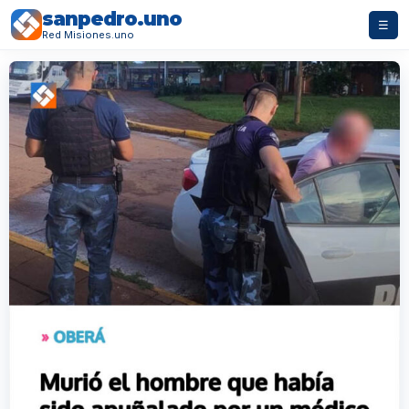
sanpedro.uno
☰
Red Misiones.uno