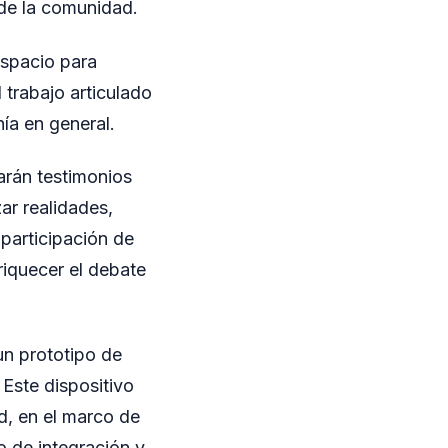
 de la comunidad.
espacio para
 trabajo articulado
nía en general.
arán testimonios
ar realidades,
 participación de
riquecer el debate
un prototipo de
Este dispositivo
d, en el marco de
o de integración y