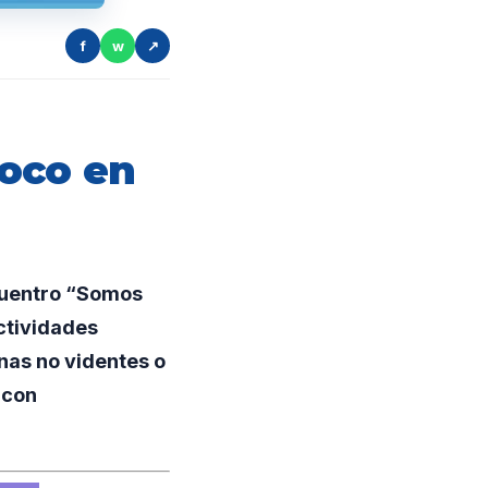
f
w
↗
oco en
cuentro “Somos
actividades
nas no videntes o
 con