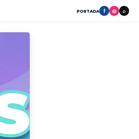
f
◎
⌕
PORTADA