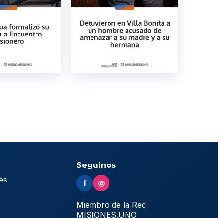
Seguinos
es
f
◎
s
Miembro de la Red
MISIONES.UNO