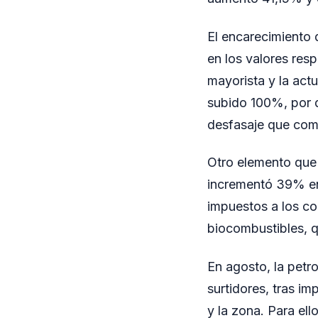
El encarecimiento 
en los valores res
mayorista y la act
subido 100%, por d
desfasaje que com
Otro elemento que 
incrementó 39% en 
impuestos a los co
biocombustibles, q
En agosto, la petr
surtidores, tras i
y la zona. Para ell