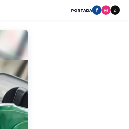
f
◎
⌕
PORTADA