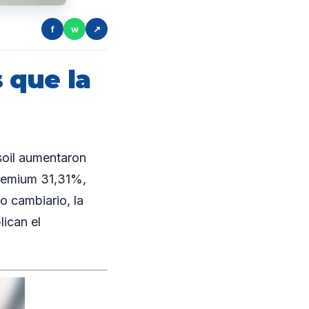
f
w
↗
 que la
soil aumentaron
premium 31,31%,
so cambiario, la
lican el