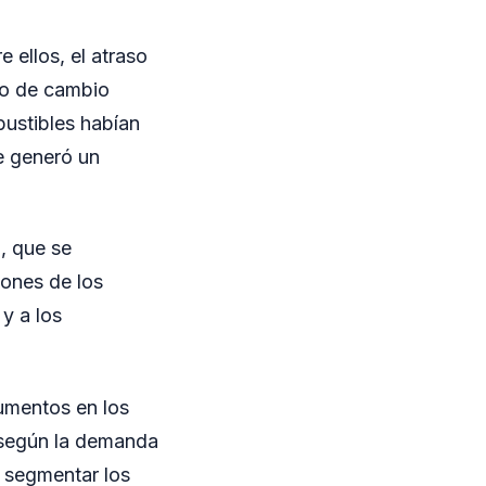
 ellos, el atraso
ipo de cambio
bustibles habían
e generó un
, que se
iones de los
y a los
aumentos en los
n según la demanda
e segmentar los