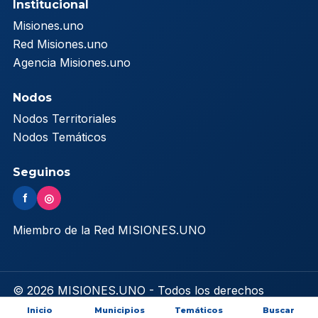
Institucional
Misiones.uno
Red Misiones.uno
Agencia Misiones.uno
Nodos
Nodos Territoriales
Nodos Temáticos
Seguinos
f
◎
Miembro de la Red MISIONES.UNO
© 2026 MISIONES.UNO - Todos los derechos
reservados
Inicio
Municipios
Temáticos
Buscar