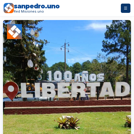
sanpedro.uno
☰
Red Misiones.uno