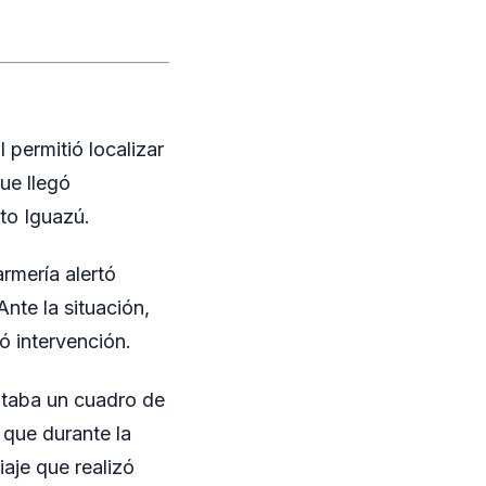
 permitió localizar
ue llegó
rto Iguazú.
rmería alertó
nte la situación,
ó intervención.
entaba un cuadro de
 que durante la
aje que realizó