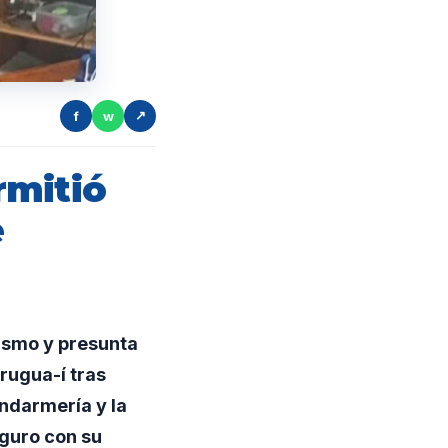
f
w
↗
rmitió
e
ismo y presunta
rugua-í tras
ndarmería y la
eguro con su