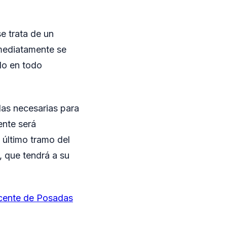
se trata de un
nmediatamente se
ndo en todo
das necesarias para
ente será
 último tramo del
, que tendrá a su
scente de Posadas