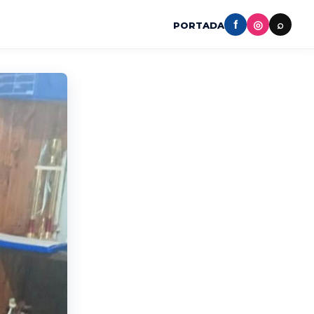
f
◎
⌕
PORTADA