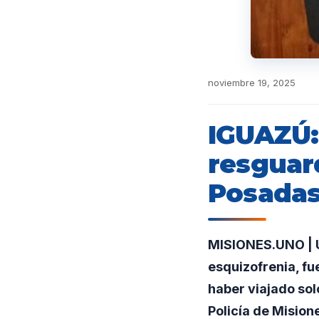
noviembre 19, 2025
IGUAZÚ:
resguar
Posada
MISIONES.UNO | U
esquizofrenia, fu
haber viajado sol
Policía de Mision