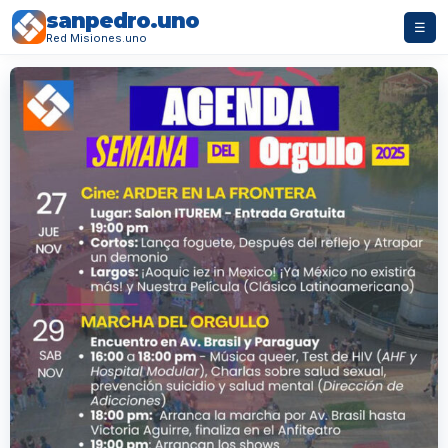
sanpedro.uno
☰
Red Misiones.uno