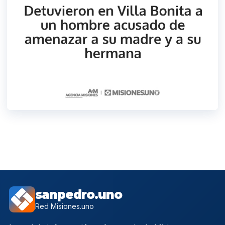
sanpedro.uno
Red Misiones.uno