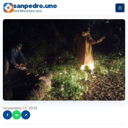
sanpedro.uno
☰
Red Misiones.uno
noviembre 17, 2025
f
w
↗