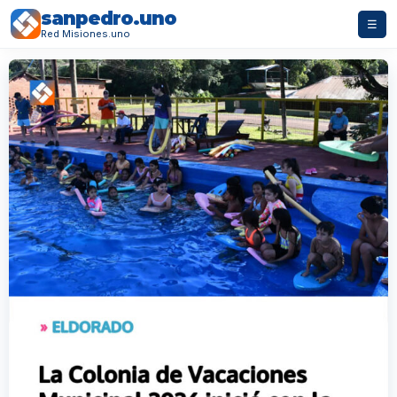
sanpedro.uno
☰
Red Misiones.uno