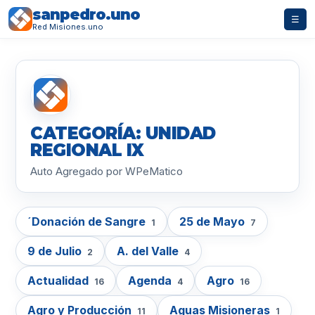
sanpedro.uno
☰
Red Misiones.uno
CATEGORÍA: UNIDAD
REGIONAL IX
Auto Agregado por WPeMatico
´Donación de Sangre
25 de Mayo
1
7
9 de Julio
A. del Valle
2
4
Actualidad
Agenda
Agro
16
4
16
Agro y Producción
Aguas Misioneras
11
1